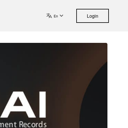
Login
En