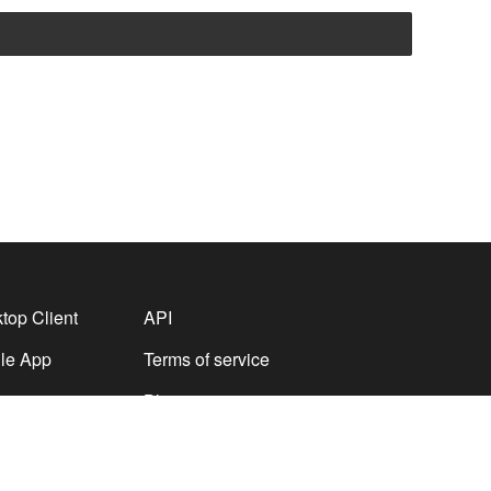
top Client
API
le App
Terms of service
Blogs
Support